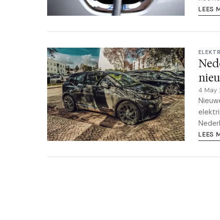
LEES 
ELEKT
Ned
nie
4 May
Nieuwe
elektr
Nederl
LEES 