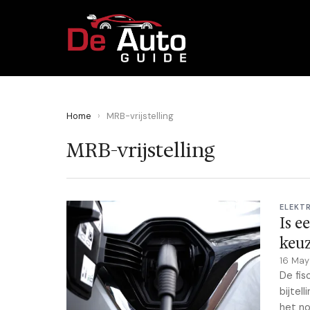
Home
›
MRB-vrijstelling
MRB-vrijstelling
ELEKT
Is e
keu
16 Ma
De fis
bijtel
het n