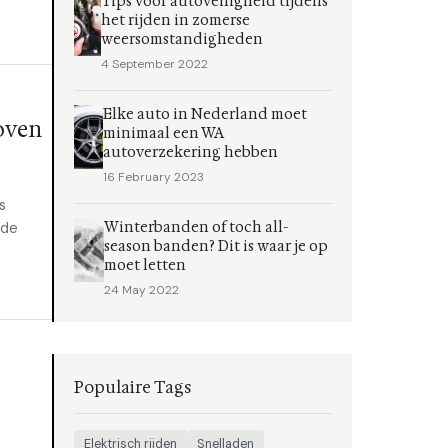
Tips voor autoveiligheid tijdens
het rijden in zomerse
weersomstandigheden
4 September 2022
Elke auto in Nederland moet
oven
minimaal een WA
autoverzekering hebben
16 February 2023
s
Winterbanden of toch all-
 de
season banden? Dit is waar je op
moet letten
24 May 2022
Populaire Tags
Elektrisch rijden
Snelladen