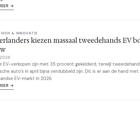
MEER →
RISCH & INNOVATIE
erlanders kiezen massaal tweedehands EV b
uw
 2026
 EV-verkopen zijn met 35 procent gekelderd, terwijl tweedehand
ische auto's in april bijna verdubbeld zijn. Dit is er aan de hand met
andse EV-markt in 2026.
MEER →