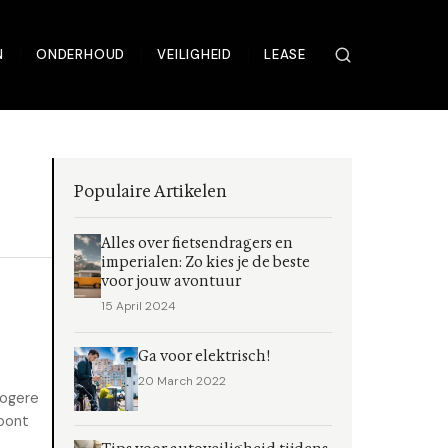
N
ONDERHOUD
VEILIGHEID
LEASE
Populaire Artikelen
Alles over fietsendragers en
imperialen: Zo kies je de beste
voor jouw avontuur
15 April 2024
Ga voor elektrisch!
20 March 2022
hogere
loont