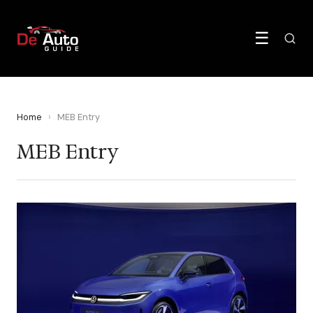
☰
Home
›
MEB Entry
MEB Entry