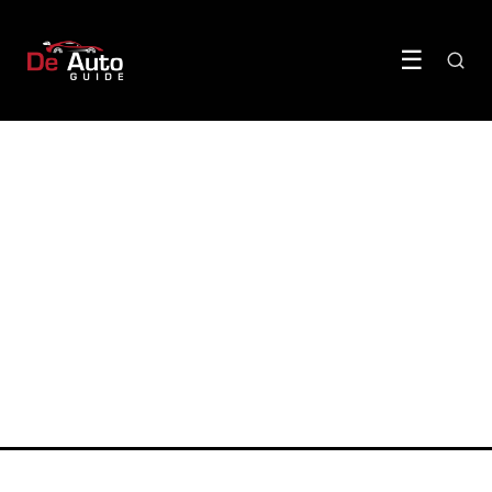
☰
ONDERHOUD & REPARATIE
Je auto voorjaarsklaar maken
in 8 simpele stappen
17 April 2026
·
5 min leestijd